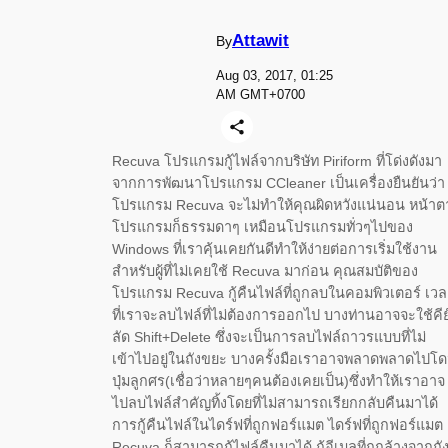
Attawit
By
Aug 03, 2017, 01:25
AM GMT+0700
Recuva โปรแกรมกู้ไฟล์จากบริษัท Piriform ที่โด่งดังมา
จากการพัฒนาโปรแกรม CCleaner เป็นเครื่องยืนยันว่า
โปรแกรม Recuva จะไม่ทำให้คุณผิดหวังแน่นอน หน้าต
โปรแกรมก็ธรรมดาๆ เหมือนโปรแกรมทั่วๆไปของ
Windows ที่เราคุ้นเคยกันดีทำให้ง่ายต่อการเริ่มใช้งาน
สำหรับผู้ที่ไม่เคยใช้ Recuva มาก่อน คุณสมบัติของ
โปรแกรม Recuva กู้คืนไฟล์ที่ถูกลบในคอมพิวเตอร์ เว
ที่เราจะลบไฟล์ที่ไม่ต้องการออกไป บางท่านอาจจะใช้คีย
ลัด Shift+Delete ซึ่งจะเป็นการลบไฟล์ถาวรแบบที่ไม่
เข้าไปอยู่ในถังขยะ บางครั้งมือเราอาจพลาดพลาดไปโ
ปุ่มลูกศร(เชื่อว่าหลายๆคนต้องเคยเป็น)ซึ่งทำให้เราอาจ
ไปลบไฟล์สำคัญทิ้งโดยที่ไม่สามารถเรียกกลับคืนมาได้
การกู้คืนไฟล์ในไดร์ฟที่ถูกฟอร์แมต ไดร์ฟที่ถูกฟอร์แมต
Recuva ก็สามารถกู้ไฟล์คืนมาได้ กู้อีเมลที่ถูกล้างจากถั